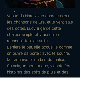
Venue du Nord, avec dans le cœur
les chansons de Brel et le vent salé
des côtes, Lucy a gardé cette
chaleur simple et vraie qu’on
reconnaît tout de suite.
Derrière le bar, elle accueille comme
on ouvre sa porte : avec le sourire,
la franchise et un brin de malice.
Sa voix, un peu rauque, raconte les
histoires des soirs de pluie et des
rires partagés.
Elle connaît les classiques par
cœur mais aime surtout inventer
ceux qu’on ne trouve nulle part
ailleurs — ceux qu’on se souvient
avoir bus, pas seulement goûtés.