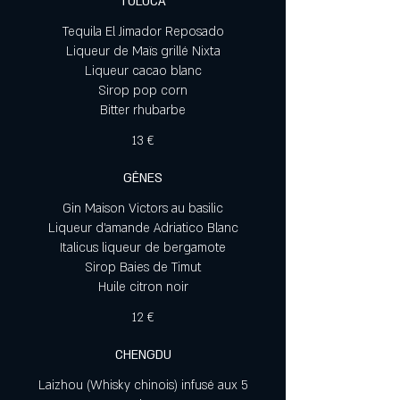
TOLUCA
Tequila El Jimador Reposado
Liqueur de Maïs grillé Nixta
Liqueur cacao blanc
Sirop pop corn
Bitter rhubarbe
13 €
GÊNES
Gin Maison Victors au basilic
Liqueur d’amande Adriatico Blanc
Italicus liqueur de bergamote
Sirop Baies de Timut
Huile citron noir
12 €
CHENGDU
Laizhou (Whisky chinois) infusé aux 5