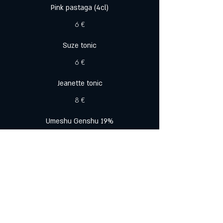
Pink pastaga (4cl)
6 €
Suze tonic
6 €
Jeanette tonic
8 €
Umeshu Genshu 19%
5 €
Entracte
vin pétillant
7 €
Prosecco